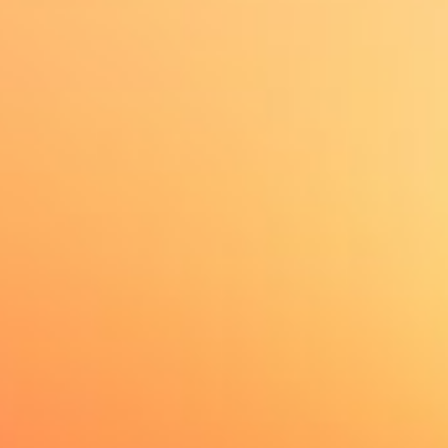
angenehmen Urlaub zu bereiten.
Nachfolgend finden Sie eine große Auswahl von
wunderschönen Apartments, Villen und Häusern.
Schauen Sie in Ruhe, bei Fragen melden Sie sich
bitte ganz einfach.