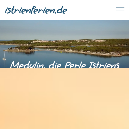
istrienferien.de
Medulin, die Perle Istriens