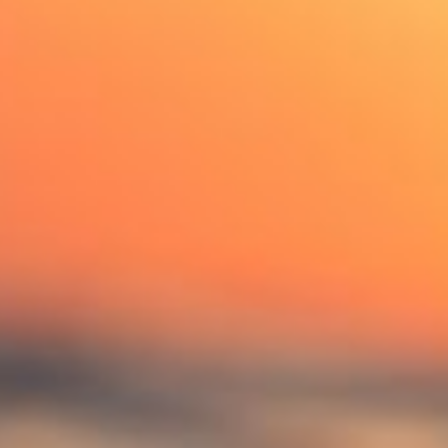
Über Uns
Seit 2016 sind wir im Dienstleistungsbereich der
Vermittlung von Ferienunterkünften in Kroatien-
Istrien im Bereich Medulin und Umgebung,
erfolgreich tätig. Wir vermitteln Unterkünfte,
organisieren Ausflüge und stehen Ihnen bei all Ihren
Fragen vor und während Ihres Urlaubs gerne zur
Verfügung.
START
Bis dahin lebten und arbeiteten wir sehr erfolgreich
im Süden von Deutschland, bis uns das Fernweh in
die alte Heimat der Familie gepackt hat.
ÜBER UNS
AKTUELLES