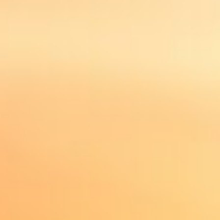
Herzlich Willkommen
Wir bieten eine breite Palette von Ferienvillen, Häusern
und Apartements in schönen Lagen.
Alle Unterkünfte werden persönlich überprüft, um
sicherzustellen, dass die Bilder und die Beschreibung
der Unterkunft glaubwürdig sind.
Außerdem werden die Besitzer geprüft, um
sicherzustellen, dass sie zuverlässig sind und dass die
Bedingungen fair sind.
Wir sind sicher, dass Sie in unseren Objekten Ruhe und
Erholung genießen können und dass sie die
Erwartungen erfüllen.
Wenn Sie nach einer Ferienunterkunft suchen, sehen Sie
sich unsere Anzeigen an. Wir haben die perfekte
Angebote für Einzelpersonen, Paare, Familien, Freunde,
große Gruppen sowie Ihre Haustiere.
Unser Ziel ist es, Ihnen einen unvergesslichen sehr